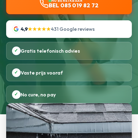
NU BEREIKBAAR
BEL 085 019 82 72
4,9
★★★★★
431 Google reviews
✓
Gratis telefonisch advies
✓
Vaste prijs vooraf
✓
No cure, no pay