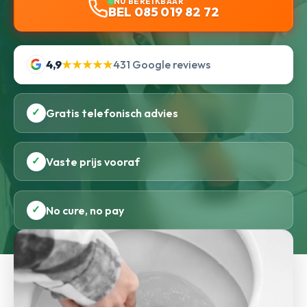
NU BEREIKBAAR
BEL 085 019 82 72
4,9
★★★★★
431 Google reviews
✓
Gratis telefonisch advies
✓
Vaste prijs vooraf
✓
No cure, no pay