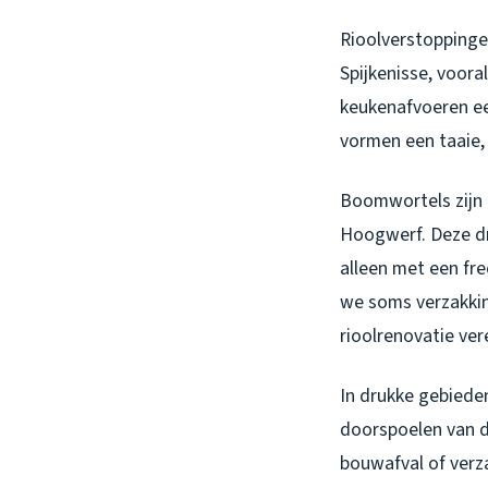
Rioolverstoppinge
Spijkenisse, voora
keukenafvoeren ee
vormen een taaie, 
Boomwortels zijn 
Hoogwerf. Deze dr
alleen met een fr
we soms verzakkin
rioolrenovatie vere
In drukke gebiede
doorspoelen van d
bouwafval of verz