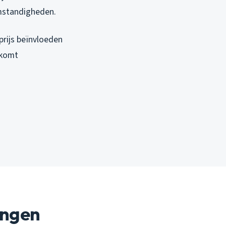
omstandigheden.
prijs beïnvloeden
rkomt
ingen