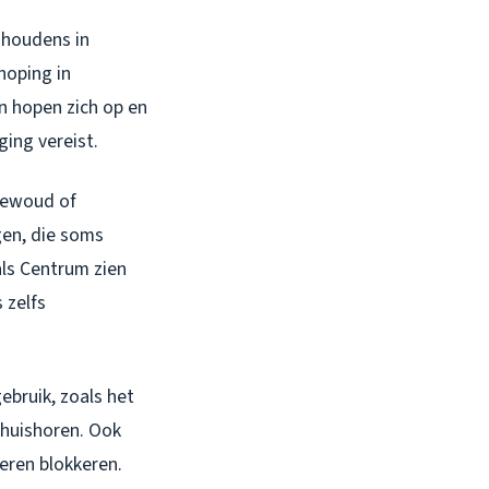
shoudens in
hoping in
n hopen zich op en
ging vereist.
newoud of
gen, die soms
ls Centrum zien
 zelfs
ebruik, zoals het
thuishoren. Ook
eren blokkeren.