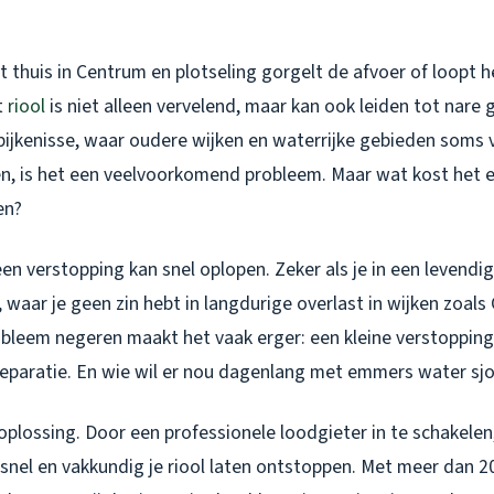
ent thuis in Centrum en plotseling gorgelt de afvoer of loopt h
t
riool
is niet alleen vervelend, maar kan ook leiden tot nare g
pijkenisse, waar oudere wijken en waterrijke gebieden soms 
n, is het een veelvoorkomend probleem. Maar wat kost het eig
en?
een verstopping kan snel oplopen. Zeker als je in een levendig
 waar je geen zin hebt in langdurige overlast in wijken zoa
obleem negeren maakt het vaak erger: een kleine verstopping
reparatie. En wie wil er nou dagenlang met emmers water s
 oplossing. Door een professionele loodgieter in te schakelen
e snel en vakkundig je riool laten ontstoppen. Met meer dan 20