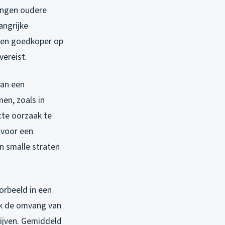
ingen oudere
angrijke
r en goedkoper op
vereist.
kan een
en, zoals in
cte oorzaak te
 voor een
n smalle straten
orbeeld in een
ok de omvang van
rijven. Gemiddeld