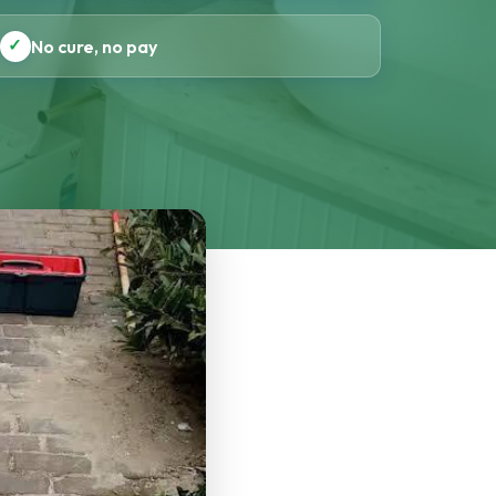
✓
No cure, no pay