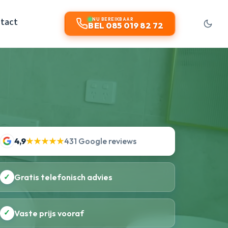
tact
NU BEREIKBAAR
BEL 085 019 82 72
4,9
★★★★★
431 Google reviews
✓
Gratis telefonisch advies
✓
Vaste prijs vooraf