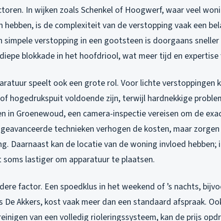
toren. In wijken zoals Schenkel of Hoogwerf, waar veel won
 hebben, is de complexiteit van de verstopping vaak een bel
n simpele verstopping in een gootsteen is doorgaans snelle
diepe blokkade in het hoofdriool, wat meer tijd en expertise 
ratuur speelt ook een grote rol. Voor lichte verstoppingen 
of hogedrukspuit voldoende zijn, terwijl hardnekkige problem
en in Groenewoud, een camera-inspectie vereisen om de exa
 geavanceerde technieken verhogen de kosten, maar zorgen
g. Daarnaast kan de locatie van de woning invloed hebben; i
t soms lastiger om apparatuur te plaatsen.
dere factor. Een spoedklus in het weekend of ’s nachts, bijvo
ls De Akkers, kost vaak meer dan een standaard afspraak. O
 reinigen van een volledig rioleringssysteem, kan de prijs opd