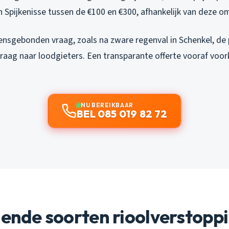
n Spijkenisse tussen de €100 en €300, afhankelijk van deze 
ensgebonden vraag, zoals na zware regenval in Schenkel, de 
raag naar loodgieters. Een transparante offerte vooraf voo
NU BEREIKBAAR
BEL 085 019 82 72
lende soorten rioolverstopp