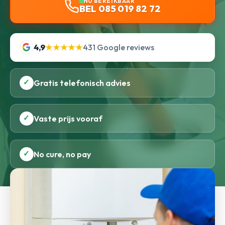
NU BEREIKBAAR
BEL 085 019 82 72
4,9
★★★★★
431 Google reviews
✓
Gratis telefonisch advies
✓
Vaste prijs vooraf
✓
No cure, no pay