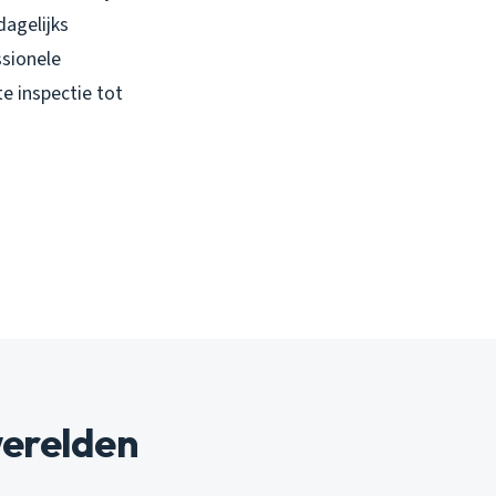
dagelijks
ssionele
e inspectie tot
werelden