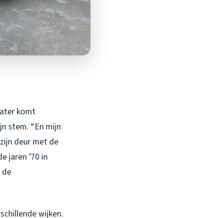
water komt
jn stem. “En mijn
 zijn deur met de
e jaren ’70 in
 de
rschillende wijken.