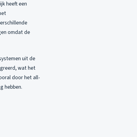
jk heeft een
met
erschillende
ingen omdat de
systemen uit de
egreerd, wat het
ooral door het all-
ig hebben.