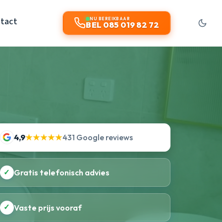
tact
NU BEREIKBAAR
BEL 085 019 82 72
4,9
★★★★★
431 Google reviews
✓
Gratis telefonisch advies
✓
Vaste prijs vooraf