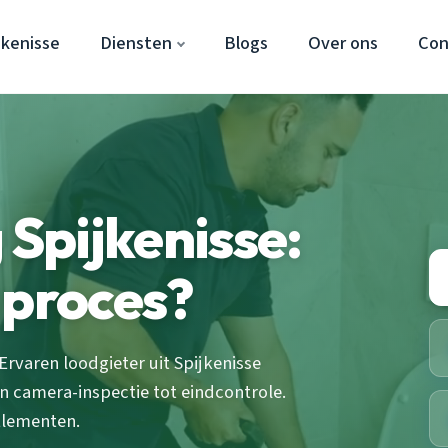
jkenisse
Diensten
Blogs
Over ons
Con
 Spijkenisse:
 proces?
Ervaren loodgieter uit Spijkenisse
 camera-inspectie tot eindcontrole.
Elementen.