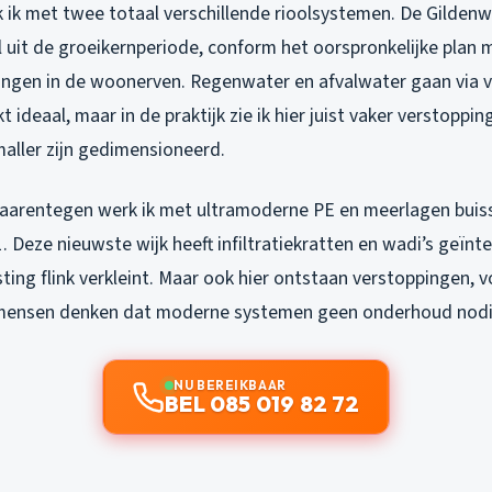
k ik met twee totaal verschillende rioolsystemen. De Gildenwi
 uit de groeikernperiode, conform het oorspronkelijke plan 
eningen in de woonerven. Regenwater en afvalwater gaan via v
kt ideaal, maar in de praktijk zie ik hier juist vaker verstopp
maller zijn gedimensioneerd.
aarentegen werk ik met ultramoderne PE en meerlagen buis
 Deze nieuwste wijk heeft infiltratiekratten en wadi’s geïnt
sting flink verkleint. Maar ook hier ontstaan verstoppingen, v
r, mensen denken dat moderne systemen geen onderhoud nod
NU BEREIKBAAR
BEL 085 019 82 72