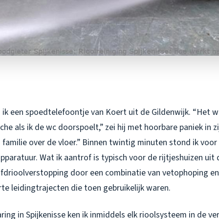
 ik een spoedtelefoontje van Koert uit de Gildenwijk. “Het 
e als ik de wc doorspoelt,” zei hij met hoorbare paniek in zi
 familie over de vloer.” Binnen twintig minuten stond ik voor
paratuur. Wat ik aantrof is typisch voor de rijtjeshuizen uit d
ofdrioolverstopping door een combinatie van vetophoping en
rte leidingtrajecten die toen gebruikelijk waren.
ring in Spijkenisse ken ik inmiddels elk rioolsysteem in de ve