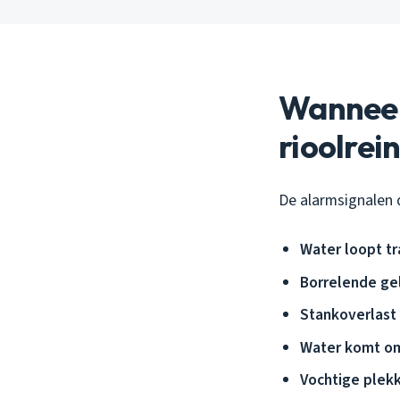
Wanneer 
rioolrei
De alarmsignalen 
Water loopt t
Borrelende ge
Stankoverlast
Water komt o
Vochtige plek