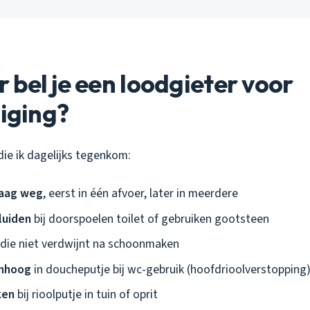
bel je een loodgieter voor
niging?
die ik dagelijks tegenkom:
raag weg
, eerst in één afvoer, later in meerdere
luiden
bij doorspoelen toilet of gebruiken gootsteen
die niet verdwijnt na schoonmaken
mhoog
in doucheputje bij wc-gebruik (hoofdrioolverstopping
ken
bij rioolputje in tuin of oprit