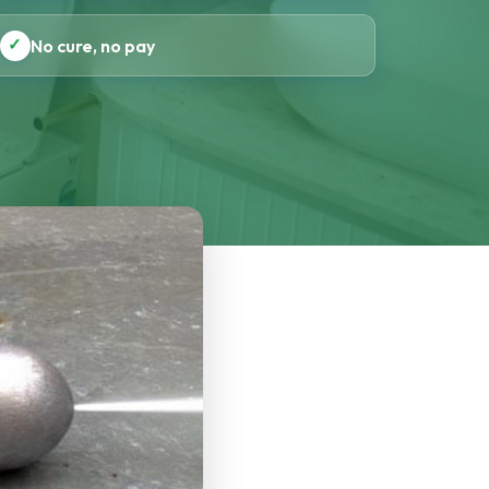
✓
No cure, no pay