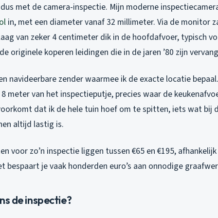
k dus met de camera-inspectie. Mijn moderne inspectiecamer
ol
in, met een diameter vanaf 32 millimeter. Via de monitor za
aag van zeker 4 centimeter dik in de hoofdafvoer, typisch v
e originele koperen leidingen die in de jaren ’80 zijn vervan
n navideerbare zender waarmee ik de exacte locatie bepaal. 
 8 meter van het inspectieputje, precies waar de keukenafvoe
voorkomt dat ik de hele tuin hoef om te spitten, iets wat bij d
en altijd lastig is.
n voor zo’n inspectie liggen tussen €65 en €195, afhankelijk
het bespaart je vaak honderden euro’s aan onnodige graafw
ens de inspectie?