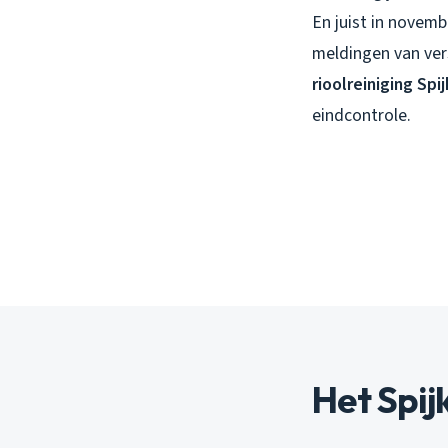
En juist in novemb
meldingen van vers
rioolreiniging Spi
eindcontrole.
Het Spij