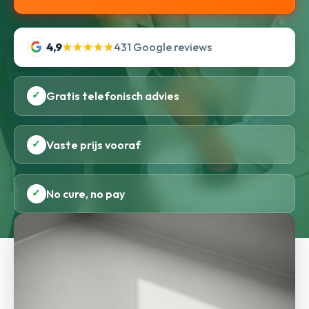
4,9
★★★★★
431 Google reviews
✓
Gratis telefonisch advies
✓
Vaste prijs vooraf
✓
No cure, no pay