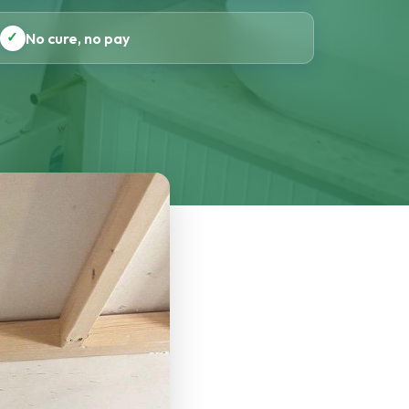
✓
No cure, no pay