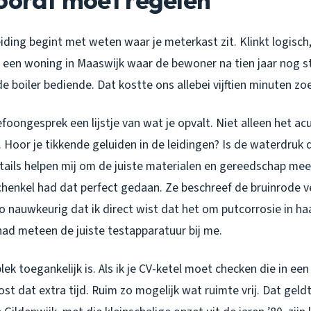
ding begint met weten waar je meterkast zit. Klinkt logisch
j een woning in Maaswijk waar de bewoner na tien jaar nog s
e boiler bediende. Dat kostte ons allebei vijftien minuten zo
foongesprek een lijstje van wat je opvalt. Niet alleen het ac
 Hoor je tikkende geluiden in de leidingen? Is de waterdruk
tails helpen mij om de juiste materialen en gereedschap me
chenkel had dat perfect gedaan. Ze beschreef de bruinrode v
o nauwkeurig dat ik direct wist dat het om putcorrosie in ha
 had meteen de juiste testapparatuur bij me.
ek toegankelijk is. Als ik je CV-ketel moet checken die in e
ost dat extra tijd. Ruim zo mogelijk wat ruimte vrij. Dat geld