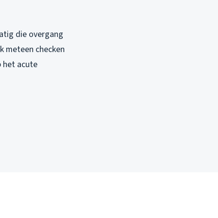
matig die overgang
 ik meteen checken
p het acute