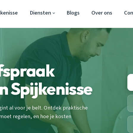
jkenisse
Diensten
Blogs
Over ons
Con
fspraak
n Spijkenisse
nt al voor je belt. Ontdek praktische
 moet regelen, en hoe je kosten