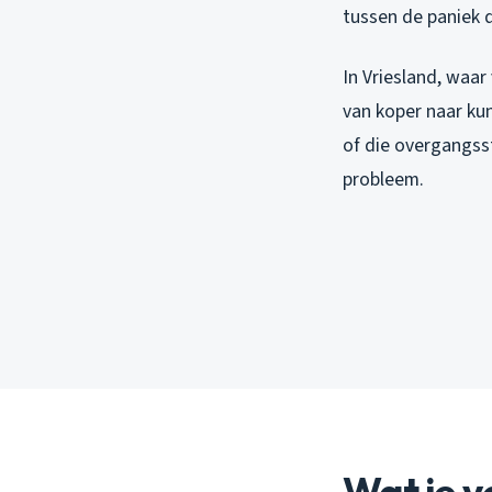
tussen de paniek 
In Vriesland, waa
van koper naar kun
of die overgangsst
probleem.
Wat je v