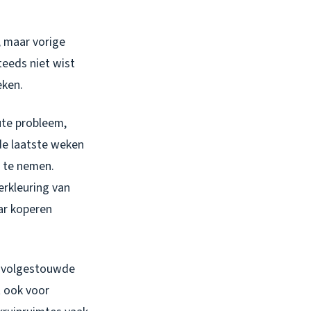
, maar vorige
teeds niet wist
eken.
ute probleem,
 de laatste weken
e te nemen.
erkleuring van
ar koperen
en volgestouwde
t ook voor