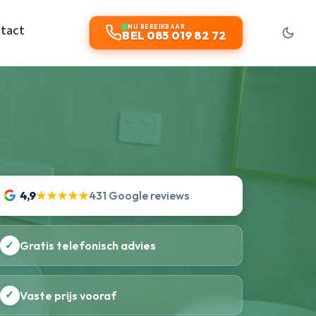
tact
NU BEREIKBAAR
BEL 085 019 82 72
4,9
★★★★★
431 Google reviews
✓
Gratis telefonisch advies
✓
Vaste prijs vooraf