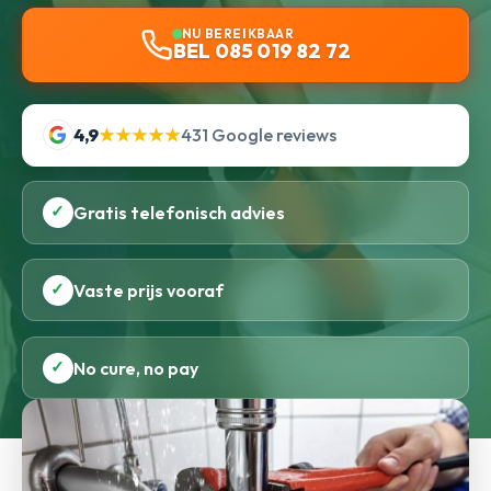
NU BEREIKBAAR
BEL 085 019 82 72
4,9
★★★★★
431 Google reviews
✓
Gratis telefonisch advies
✓
Vaste prijs vooraf
✓
No cure, no pay