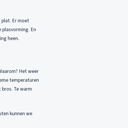
 plat. Er moet
je plasvorming. En
king heen.
. Waarom? Het weer
treme temperaturen
t bros. Te warm
nuten kunnen we