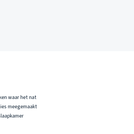
ken waar het nat
uaties meegemaakt
 slaapkamer