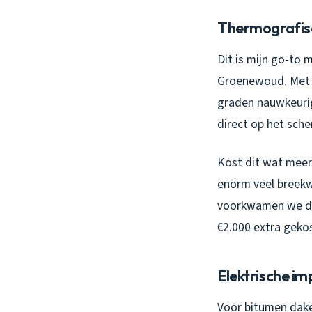
Thermografisc
Dit is mijn go-to 
Groenewoud. Met e
graden nauwkeurig
direct op het sche
Kost dit wat meer?
enorm veel breekw
voorkwamen we dat
€2.000 extra gekos
Elektrische i
Voor bitumen daken