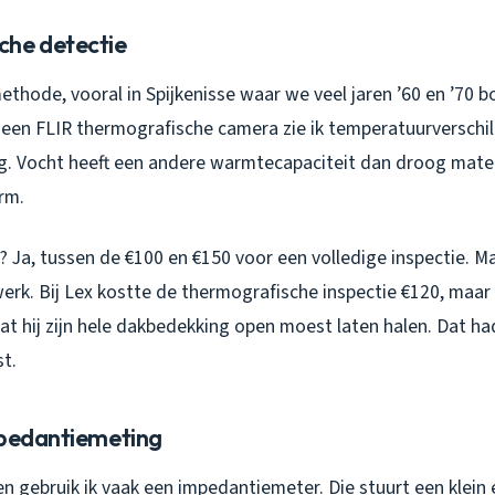
he detectie
methode, vooral in Spijkenisse waar we veel jaren ’60 en ’70 
en FLIR thermografische camera zie ik temperatuurverschill
. Vocht heeft een andere warmtecapaciteit dan droog materia
rm.
 Ja, tussen de €100 en €150 voor een volledige inspectie. Ma
erk. Bij Lex kostte de thermografische inspectie €120, maa
 hij zijn hele dakbedekking open moest laten halen. Dat ha
t.
mpedantiemeting
 gebruik ik vaak een impedantiemeter. Die stuurt een klein e