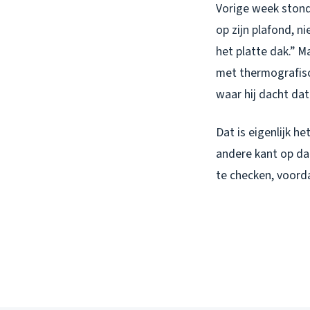
Vorige week stond
op zijn plafond, n
het platte dak.” M
met thermografisc
waar hij dacht dat
Dat is eigenlijk h
andere kant op da
te checken, voorda