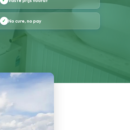
✓
Vaste prijs vooraf
✓
No cure, no pay