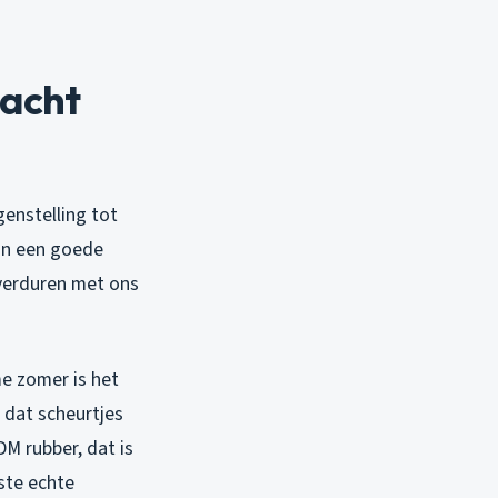
dacht
genstelling tot
an een goede
 verduren met ons
me zomer is het
 dat scheurtjes
M rubber, dat is
rste echte