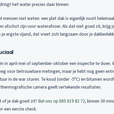
 dringt het water precies daar binnen.
 mensen niet weten: een plat dak is eigenlijk nooit helemaal
n afschot zijn voor waterafvoer. Als dat niet goed zit, krijg 
s je ergste vijand, dat vreet zich langzaam door je dakbedek
uciaal
d om in april-mei of september-oktober een inspectie te doen
noeg voor betrouwbare metingen, maar je hebt nog geen ex
tuur in de war sturen. Te koud (onder -5°C) en bitumen word
e thermografische camera geeft vertekende resultaten.
lt of je dak goed zit?
Bel ons op 085 019 82 72
, binnen 30 mi
oor een eerste check.