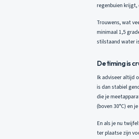
regenbuien krijgt,
Trouwens, wat veel
minimaal 1,5 grade
stilstaand water i
De timing is cr
Ik adviseer altij
is dan stabiel ge
die je meetappara
(boven 30°C) en j
En als je nu twijfe
ter plaatse zijn v