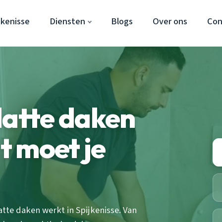
jkenisse
Diensten
Blogs
Over ons
Con
latte daken
it moet je
atte daken werkt in Spijkenisse. Van