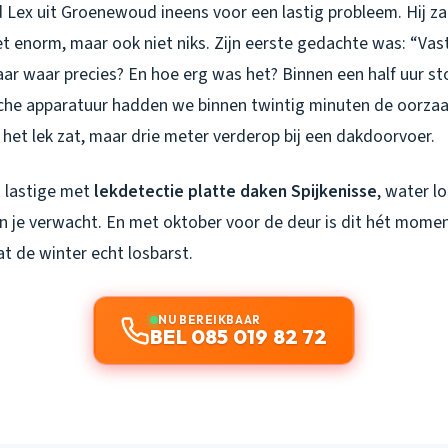
 Lex uit Groenewoud ineens voor een lastig probleem. Hij z
iet enorm, maar ook niet niks. Zijn eerste gedachte was: “Vas
aar waar precies? En hoe erg was het? Binnen een half uur sto
he apparatuur hadden we binnen twintig minuten de oorzaa
 het lek zat, maar drie meter verderop bij een dakdoorvoer.
et lastige met
lekdetectie platte daken Spijkenisse
, water l
n je verwacht. En met oktober voor de deur is dit hét momen
t de winter echt losbarst.
NU BEREIKBAAR
BEL 085 019 82 72