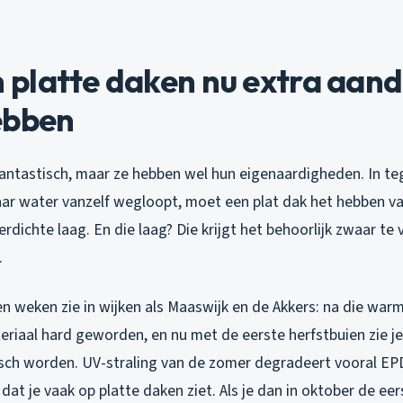
platte daken nu extra aan
ebben
fantastisch, maar ze hebben wel hun eigenaardigheden. In te
ar water vanzelf wegloopt, moet een plat dak het hebben v
rdichte laag. En die laag? Die krijgt het behoorlijk zwaar te
.
n weken zie in wijken als Maaswijk en de Akkers: na die war
riaal hard geworden, en nu met de eerste herfstbuien zie je
sch worden. UV-straling van de zomer degradeert vooral EPD
dat je vaak op platte daken ziet. Als je dan in oktober de ee